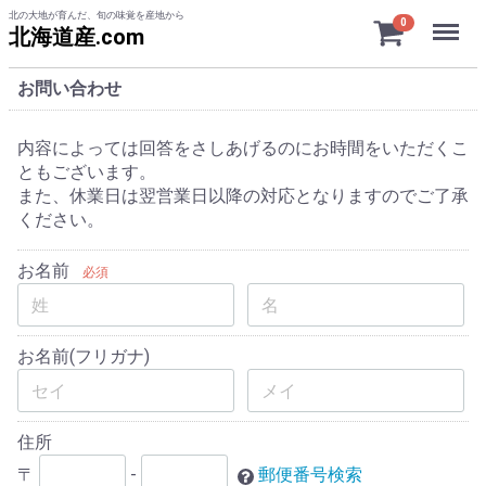
北の大地が育んだ、旬の味覚を産地から
Menu
0
北海道産.com
お問い合わせ
内容によっては回答をさしあげるのにお時間をいただくこ
ともございます。
また、休業日は翌営業日以降の対応となりますのでご了承
ください。
お名前
必須
お名前(フリガナ)
住所
〒
-
郵便番号検索