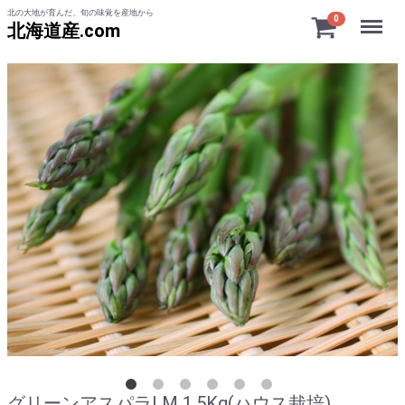
北の大地が育んだ、旬の味覚を産地から
Menu
0
北海道産.com
グリーンアスパラLM 1.5Kg(ハウス栽培)